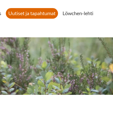
s
Uutiset ja tapahtumat
Löwchen-lehti