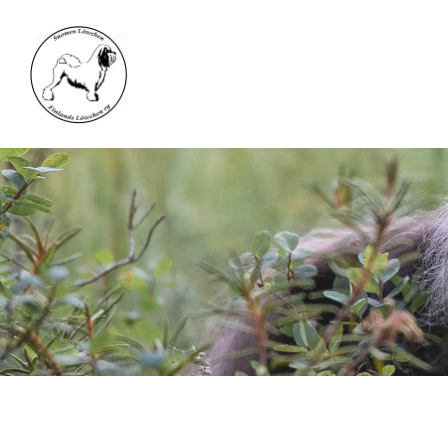
Siirry
sivun
sisältöön
Suomen Löwchen - Finlands Löwchen ry