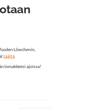
kotaan
 Vuoden Löwchenin,
ät
täältä
än lomakkeesi ajoissa!