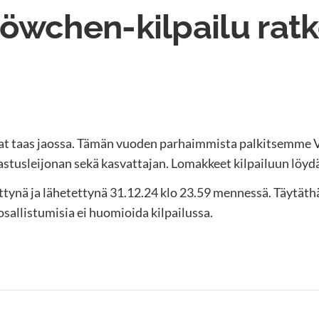
öwchen-kilpailu rat
ovat taas jaossa. Tämän vuoden parhaimmista palkitsemme
astusleijonan sekä kasvattajan. Lomakkeet kilpailuun löyd
tynä ja lähetettynä 31.12.24 klo 23.59 mennessä. Täytäth
osallistumisia ei huomioida kilpailussa.